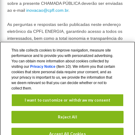
sobre a presente CHAMADA PÚBLICA deverão ser enviadas
ao e-mail
inovacao@cpfl.com.br
.
As perguntas e respostas serão publicadas neste endereço
eletrônico da CPFL ENERGIA, garantindo acesso a todos os
interessados, bem como a total isonomia e transparência do
processo.
This site collects cookies to improve navigation, measure site
performance and to provide you with personalized advertising.
You can obtain more information about cookies collected by
visiting our
Privacy Notice
(Item 10). We inform you that certain
cookies that store personal data require your consent, and as
your privacy is important to us, we provide the information that
we deem relevant so that you can decide whether or not to
collect them.
I want to customize or withdraw my consent
Aviso de
Termos de
Privacidade
uso
Reject All
Accept All Cookies