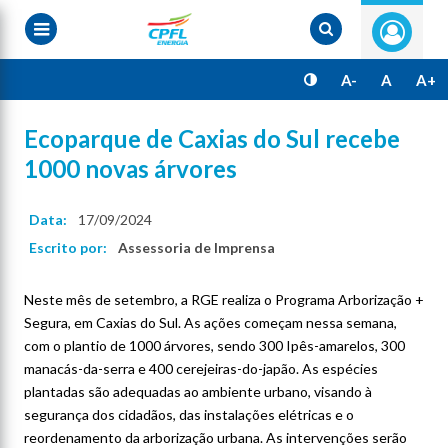
Pular
para
o
conteúdo
principal
A-
A
A+
Ecoparque de Caxias do Sul recebe
1000 novas árvores
Data:
17/09/2024
Escrito por:
Assessoria de Imprensa
Neste mês de setembro, a RGE realiza o Programa Arborização +
Segura, em Caxias do Sul. As ações começam nessa semana,
com o plantio de 1000 árvores, sendo 300 Ipês-amarelos, 300
manacás-da-serra e 400 cerejeiras-do-japão. As espécies
plantadas são adequadas ao ambiente urbano, visando à
segurança dos cidadãos, das instalações elétricas e o
reordenamento da arborização urbana. As intervenções serão