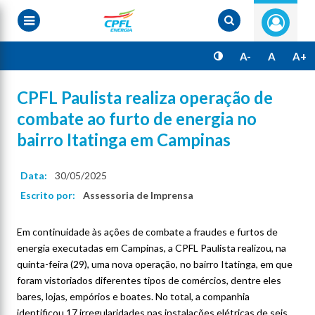
Pular
para
o
conteúdo
principal
A-
A
A+
CPFL Paulista realiza operação de
combate ao furto de energia no
bairro Itatinga em Campinas
Data:
30/05/2025
Escrito por:
Assessoria de Imprensa
Em continuidade às ações de combate a fraudes e furtos de
energia executadas em Campinas, a CPFL Paulista realizou, na
quinta-feira (29), uma nova operação, no bairro Itatinga, em que
foram vistoriados diferentes tipos de comércios, dentre eles
bares, lojas, empórios e boates. No total, a companhia
identificou 17 irregularidades nas instalações elétricas de seis