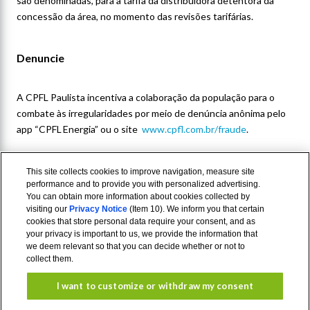
são denominadas, para a tarifa da distribuidora detentora da
concessão da área, no momento das revisões tarifárias.
Denuncie
A CPFL Paulista incentiva a colaboração da população para o
combate às irregularidades por meio de denúncia anônima pelo
app “CPFL Energia” ou o site
www.cpfl.com.br/fraude
.
This site collects cookies to improve navigation, measure site
performance and to provide you with personalized advertising.
You can obtain more information about cookies collected by
visiting our
Privacy Notice
(Item 10). We inform you that certain
cookies that store personal data require your consent, and as
your privacy is important to us, we provide the information that
we deem relevant so that you can decide whether or not to
collect them.
I want to customize or withdraw my consent
Aviso de
Termos de
Privacidade
uso